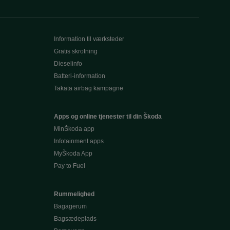
Information til værksteder
Gratis skrotning
Dieselinfo
Batteri-information
Takata airbag kampagne
Apps og online tjenester til din Škoda
MinŠkoda app
Infotainment apps
MyŠkoda App
Pay to Fuel
Rummelighed
Bagagerum
Bagsædeplads