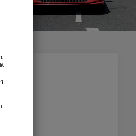
r,
it
ug
n