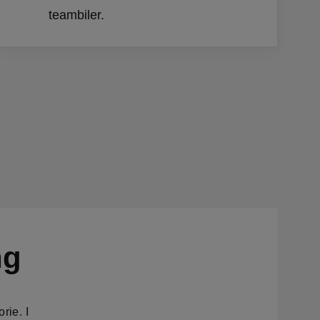
teambiler.
ng
rie. I