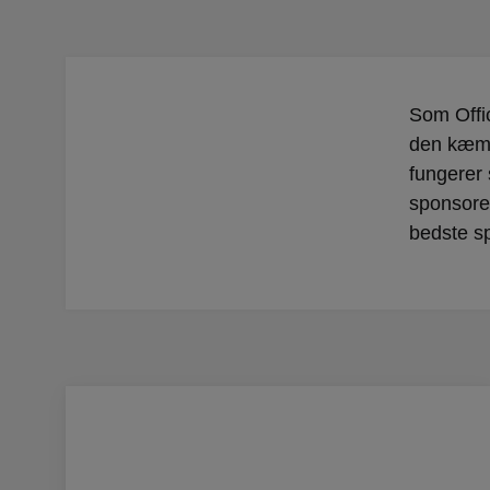
Som Offic
den kæmpe
fungerer
sponsorer
bedste sp