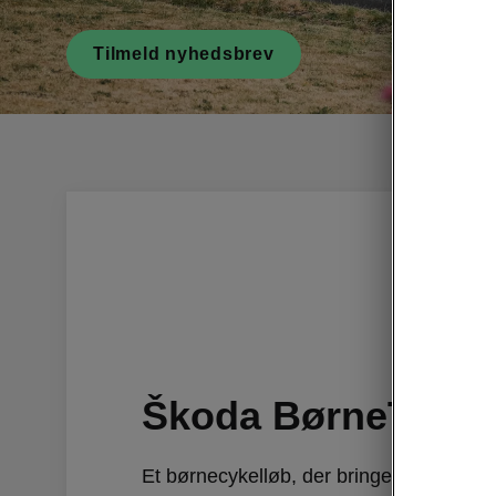
Tilmeld nyhedsbrev
Škoda BørneTour
Et børnecykelløb, der bringer cykelglæde