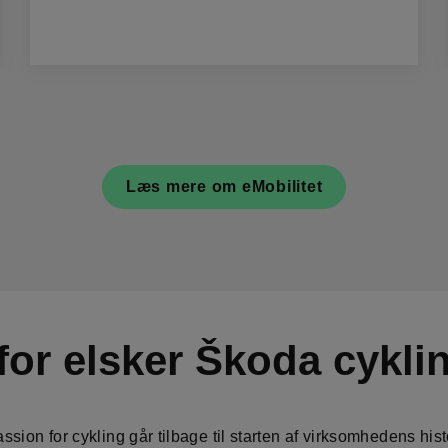
Læs mere om eMobilitet
for elsker Škoda cykli
sion for cykling går tilbage til starten af virksomhedens histo