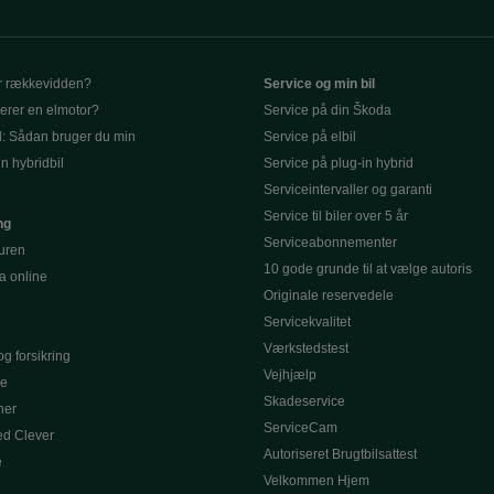
r rækkevidden?
Service og min bil
erer en elmotor?
Service på din Škoda
d: Sådan bruger du min
Service på elbil
in hybridbil
Service på plug-in hybrid
Serviceintervaller og garanti
Service til biler over 5 år
ng
Serviceabonnementer
turen
10 gode grunde til at vælge autoris
a online
Originale reservedele
Servicekvalitet
Værkstedstest
g forsikring
Vejhjælp
le
Skadeservice
ner
ServiceCam
d Clever
Autoriseret Brugtbilsattest
e
Velkommen Hjem