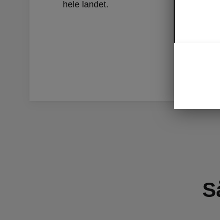
hele landet.
S