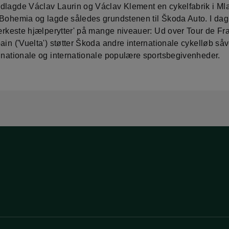
dlagde Václav Laurin og Václav Klement en cykelfabrik i Ml
 Bohemia og lagde således grundstenen til Škoda Auto. I da
stærkeste hjælperytter' på mange niveauer: Ud over Tour de Fr
ain ('Vuelta') støtter Škoda andre internationale cykelløb så
e nationale og internationale populære sportsbegivenheder.