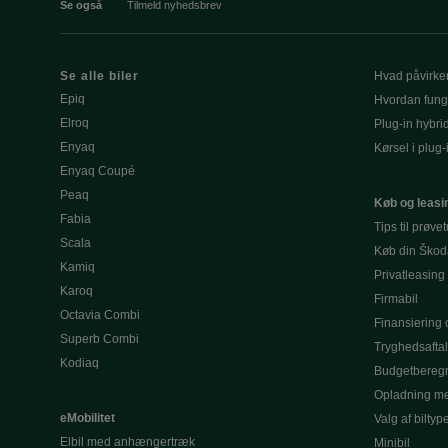
Se også
Tilmeld nyhedsbrev
Se alle biler
Hvad påvirke
Epiq
Hvordan fung
Elroq
Plug-in hybri
Enyaq
Kørsel i plug-
Enyaq Coupé
Peaq
Køb og leasi
Fabia
Tips til prøve
Scala
Køb din Škod
Kamiq
Privatleasing
Karoq
Firmabil
Octavia Combi
Finansiering o
Superb Combi
Tryghedsafta
Kodiaq
Budgetbereg
Opladning me
eMobilitet
Valg af biltyp
Elbil med anhængertræk
Minibil