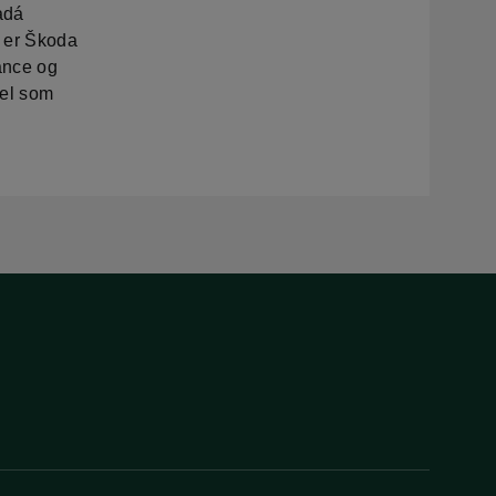
adá
g er Škoda
ance og
vel som