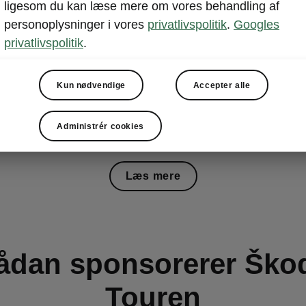
ligesom du kan læse mere om vores behandling af
personoplysninger i vores
privatlivspolitik
.
Googles
privatlivspolitik
.
Kun nødvendige
Accepter alle
Administrér cookies
Læs mere
ådan sponsorerer Ško
Touren