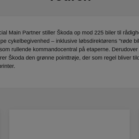
ial Main Partner stiller Škoda op mod 225 biler til rådigh
 cykelbegivenhed – inklusive løbsdirektørens "røde bil
 som rullende kommandocentral på etaperne. Derudover
er Škoda den grønne pointtrøje, der som regel bliver til
rinter.