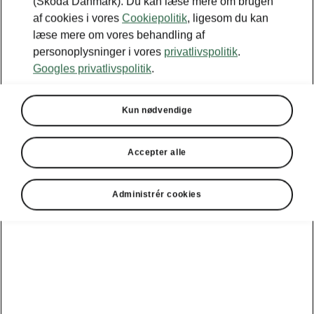
(Škoda Danmark). Du kan læse mere om brugen
af cookies i vores
Cookiepolitik
, ligesom du kan
læse mere om vores behandling af
personoplysninger i vores
privatlivspolitik
.
Googles privatlivspolitik
.
Kamiq
Kun nødvendige
Škoda Kamiq er en smart kombination af en robust
SUV og praktisk bybil.
Accepter alle
Byg din Kamiq
Administrér cookies
Se priser og udstyr
1
247.995
kr
Fra
2
Forbrug v. bl. kørsel
17.2
-
18.5
km/l
CO2-udslip