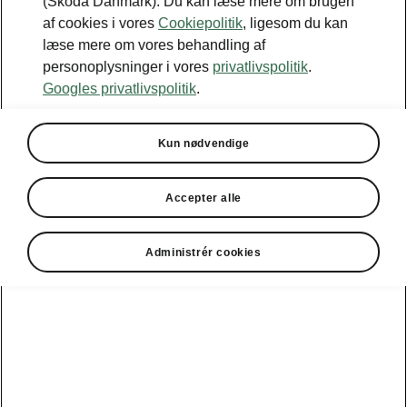
(Škoda Danmark). Du kan læse mere om brugen
af cookies i vores
Cookiepolitik
, ligesom du kan
læse mere om vores behandling af
personoplysninger i vores
privatlivspolitik
.
Googles privatlivspolitik
.
Kun nødvendige
Accepter alle
Administrér cookies