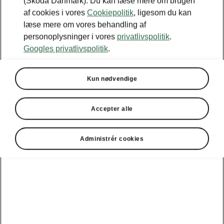
(Škoda Danmark). Du kan læse mere om brugen
af cookies i vores
Cookiepolitik
, ligesom du kan
læse mere om vores behandling af
personoplysninger i vores
privatlivspolitik
.
Googles privatlivspolitik
.
Kun nødvendige
Accepter alle
Administrér cookies
Škoda Enyaq – opkoblingsmuligheder
Topmoderne
infotainmentsystem
Det Android-baserede infotainmentsystem
leverer en klar, intuitiv og mere personlig