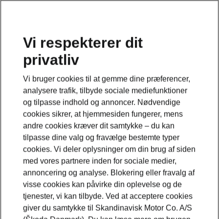
Vi respekterer dit
privatliv
Dette er en underside til en modelside. Klik på knappen,
for at komme tilbage til modelsiden.
Vi bruger cookies til at gemme dine præferencer,
analysere trafik, tilbyde sociale mediefunktioner
Gå tilbage til modelsiden
og tilpasse indhold og annoncer. Nødvendige
cookies sikrer, at hjemmesiden fungerer, mens
andre cookies kræver dit samtykke – du kan
tilpasse dine valg og fravælge bestemte typer
cookies. Vi deler oplysninger om din brug af siden
med vores partnere inden for sociale medier,
annoncering og analyse. Blokering eller fravalg af
visse cookies kan påvirke din oplevelse og de
tjenester, vi kan tilbyde. Ved at acceptere cookies
giver du samtykke til Skandinavisk Motor Co. A/S