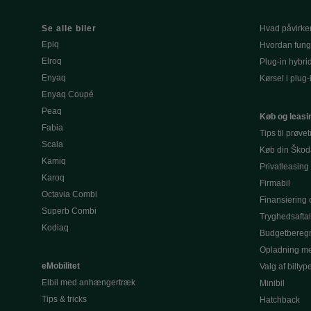
Se alle biler
Hvad påvirke
Epiq
Hvordan fung
Elroq
Plug-in hybri
Enyaq
Kørsel i plug-
Enyaq Coupé
Peaq
Køb og leasi
Fabia
Tips til prøve
Scala
Køb din Škod
Kamiq
Privatleasing
Karoq
Firmabil
Octavia Combi
Finansiering o
Superb Combi
Tryghedsafta
Kodiaq
Budgetbereg
Opladning me
eMobilitet
Valg af biltyp
Elbil med anhængertræk
Minibil
Tips & tricks
Hatchback