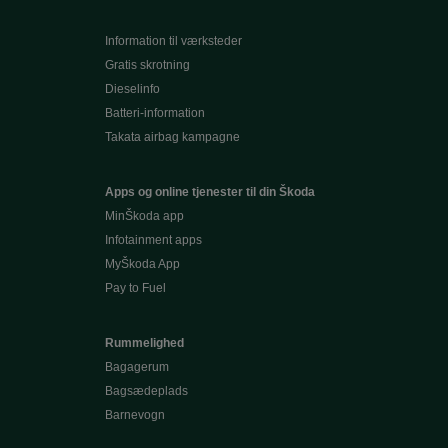
Information til værksteder
Gratis skrotning
Dieselinfo
Batteri-information
Takata airbag kampagne
Apps og online tjenester til din Škoda
MinŠkoda app
Infotainment apps
MyŠkoda App
Pay to Fuel
Rummelighed
Bagagerum
Bagsædeplads
Barnevogn