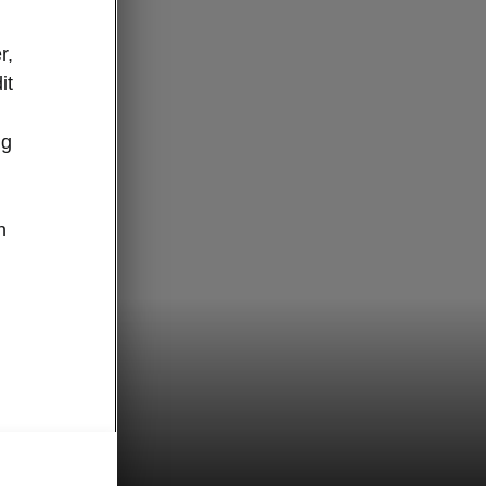
r,
it
ug
n