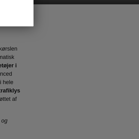
 kørslen
matisk
tøjer i
anced
i hele
rafiklys
ttet af
n og