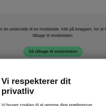
er en underside til en modelside. Klik på knappen, for a
tilbage til modelsiden.
Gå tilbage til modelsiden
Vi respekterer dit
privatliv
Vi bruger cookies til at gemme dine præferencer,