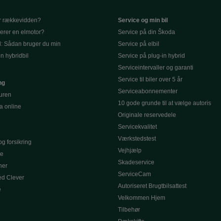
r rækkevidden?
Service og min bil
erer en elmotor?
Service på din Škoda
d: Sådan bruger du min
Service på elbil
in hybridbil
Service på plug-in hybrid
Serviceintervaller og garanti
Service til biler over 5 år
ng
Serviceabonnementer
turen
10 gode grunde til at vælge autoris
a online
Originale reservedele
Servicekvalitet
Værkstedstest
g forsikring
Vejhjælp
le
Skadeservice
ner
ServiceCam
d Clever
Autoriseret Brugtbilsattest
e
Velkommen Hjem
Tilbehør