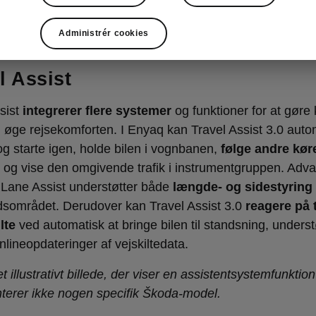
Administrér cookies
pé Sportline – Travel Assist
l Assist
sist
integrerer flere systemer
og funktioner for at gøre
g øge rejsekomforten. I Enyaq kan Travel Assist 3.0 auto
g starte igen, holde bilen i vognbanen,
følge andre køre
og vise den omgivende trafik i instrumentgruppen. Adv
 Lane Assist understøtter både
længde- og sidestyring
dsområdet. Derudover kan Travel Assist 3.0
reagere på t
lte
ved automatisk at bringe bilen til standsning, understø
nlineopdateringer af vejskiltedata.
et illustrativt billede, der viser en assistentsystemfunktio
terer ikke nogen specifik Škoda-model.