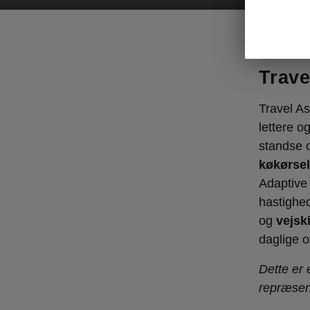
Enyaq Cou
Trave
Travel As
lettere o
standse o
køkørsel
Adaptive
hastighe
og
vejski
daglige o
Dette er 
repræsen