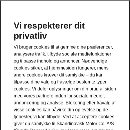
Vi respekterer dit
privatliv
Dette er en underside til en modelside. Klik på knappen,
for at komme tilbage til modelsiden.
Vi bruger cookies til at gemme dine præferencer,
analysere trafik, tilbyde sociale mediefunktioner
Gå tilbage til modelsiden
og tilpasse indhold og annoncer. Nødvendige
cookies sikrer, at hjemmesiden fungerer, mens
andre cookies kræver dit samtykke – du kan
tilpasse dine valg og fravælge bestemte typer
cookies. Vi deler oplysninger om din brug af siden
med vores partnere inden for sociale medier,
annoncering og analyse. Blokering eller fravalg af
visse cookies kan påvirke din oplevelse og de
tjenester, vi kan tilbyde. Ved at acceptere cookies
giver du samtykke til Skandinavisk Motor Co. A/S