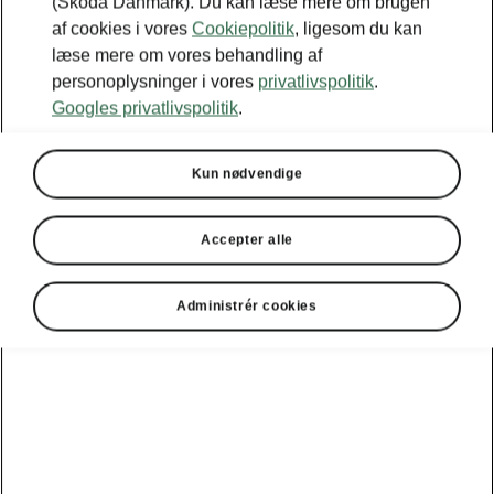
(Škoda Danmark). Du kan læse mere om brugen
af cookies i vores
Cookiepolitik
, ligesom du kan
læse mere om vores behandling af
personoplysninger i vores
privatlivspolitik
.
Googles privatlivspolitik
.
Kun nødvendige
Accepter alle
Administrér cookies
Enyaq Coupé – sikkerhedsassistenter
Front Assist med
undvigeassistent
Front Assist er et
sikkerhedssystem, der
advarer mod kollisioner
. Hvis en kollision er