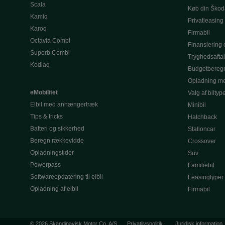
Scala
Køb din Škod
Kamiq
Privatleasing
Karoq
Firmabil
Octavia Combi
Finansiering o
Superb Combi
Tryghedsafta
Kodiaq
Budgetbereg
Opladning me
eMobilitet
Valg af biltyp
Elbil med anhængertræk
Minibil
Tips & tricks
Hatchback
Batteri og sikkerhed
Stationcar
Beregn rækkevidde
Crossover
Opladningstider
Suv
Powerpass
Familiebil
Softwareopdatering til elbil
Leasingtyper
Opladning af elbil
Firmabil
© 2026 Skandinavisk Motor Co. A/S
Privatlivspolitik
Juridisk information