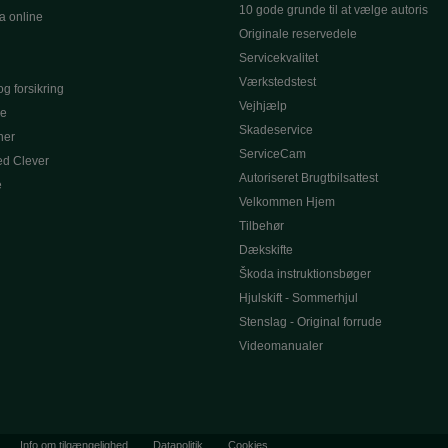
10 gode grunde til at vælge autoris
a online
Originale reservedele
Servicekvalitet
Værkstedstest
g forsikring
Vejhjælp
le
Skadeservice
ner
ServiceCam
d Clever
Autoriseret Brugtbilsattest
e
Velkommen Hjem
Tilbehør
Dækskifte
Škoda instruktionsbøger
Hjulskift - Sommerhjul
Stenslag - Original forrude
Videomanualer
Info om tilgængelighed
Datapolitik
Cookies