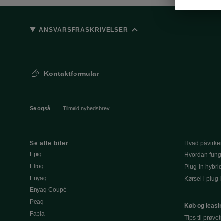
ANSVARSFRASKRIVELSER
Kontaktformular
Se også
Tilmeld nyhedsbrev
Se alle biler
Hvad påvirke
Epiq
Hvordan fung
Elroq
Plug-in hybri
Enyaq
Kørsel i plug-
Enyaq Coupé
Peaq
Køb og leasi
Fabia
Tips til prøve