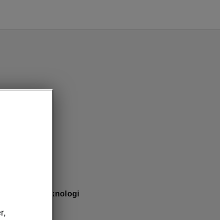
ntelligente teknologi
 Display
r,