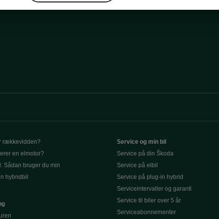
r rækkevidden?
Service og min bil
erer en elmotor?
Service på din Škoda
d: Sådan bruger du min
Service på elbil
in hybridbil
Service på plug-in hybrid
Serviceintervaller og garanti
Service til biler over 5 år
ng
Serviceabonnementer
turen