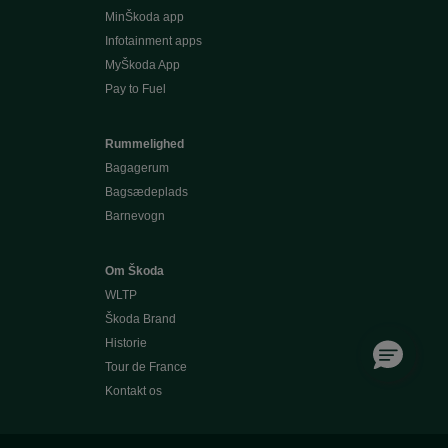
MinŠkoda app
Infotainment apps
MyŠkoda App
Pay to Fuel
Rummelighed
Bagagerum
Bagsædeplads
Barnevogn
Om Škoda
WLTP
Škoda Brand
Historie
Tour de France
Kontakt os