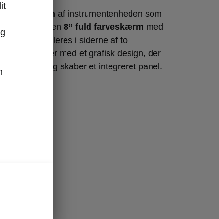
it
igital version
af instrumentenheden som
e display har en
8” fuld farveskærm
med
ug
rver. Det suppleres i siderne af to
ste segmenter med et grafisk design, der
til displayet og skaber et integreret panel.
n