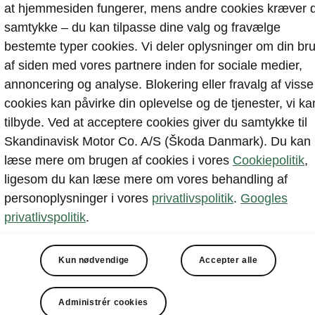
at hjemmesiden fungerer, mens andre cookies kræver d
Scala har en
d
samtykke – du kan tilpasse dine valg og fravælge
standard. Dett
bestemte typer cookies. Vi deler oplysninger om din br
16 millioner fa
af siden med vores partnere inden for sociale medier,
baggrundsbely
annoncering og analyse. Blokering eller fravalg af visse
passer perfekt 
cookies kan påvirke din oplevelse og de tjenester, vi ka
tilbyde. Ved at acceptere cookies giver du samtykke til
Skandinavisk Motor Co. A/S (Škoda Danmark). Du kan
læse mere om brugen af cookies i vores
Cookiepolitik
,
ligesom du kan læse mere om vores behandling af
personoplysninger i vores
privatlivspolitik
.
Googles
privatlivspolitik
.
Kun nødvendige
Accepter alle
Administrér cookies