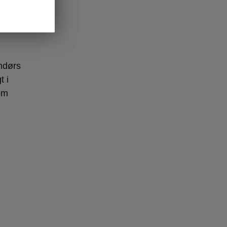
mdørs
t i
om