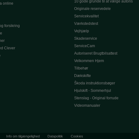
10 gode grunde til at vælge autoris
a online
Originale reservedele
Servicekvalitet
Værkstedstest
g forsikring
Vejhjælp
le
Skadeservice
ner
ServiceCam
d Clever
Autoriseret Brugtbilsattest
e
Velkommen Hjem
Tilbehør
Dækskifte
Škoda instruktionsbøger
Hjulskift - Sommerhjul
Stenslag - Original forrude
Videomanualer
Info om tilgængelighed
Datapolitik
Cookies