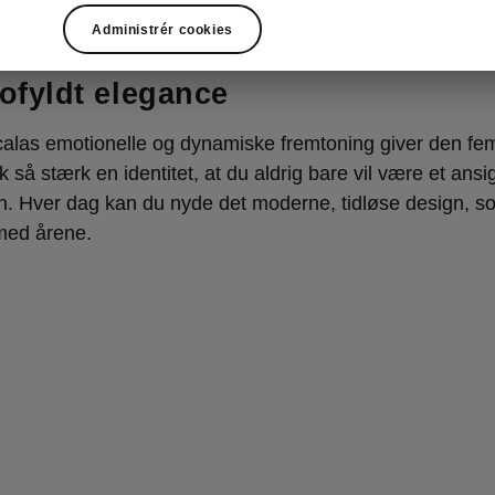
Administrér cookies
alas design
fyldt elegance
alas emotionelle og dynamiske fremtoning giver den fe
 så stærk en identitet, at du aldrig bare vil være et ansig
 Hver dag kan du nyde det moderne, tidløse design, s
ed årene.