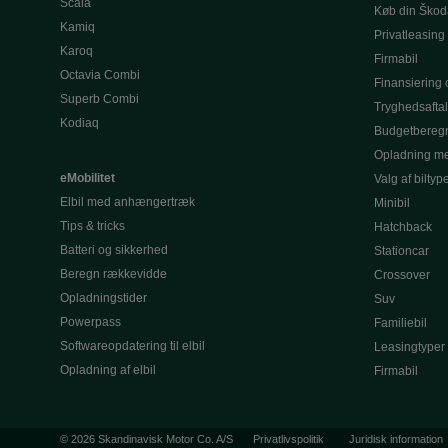
Scala
Køb din Škod
Kamiq
Privatleasing
Karoq
Firmabil
Octavia Combi
Finansiering o
Superb Combi
Tryghedsafta
Kodiaq
Budgetbereg
Opladning me
eMobilitet
Valg af biltyp
Elbil med anhængertræk
Minibil
Tips & tricks
Hatchback
Batteri og sikkerhed
Stationcar
Beregn rækkevidde
Crossover
Opladningstider
Suv
Powerpass
Familiebil
Softwareopdatering til elbil
Leasingtyper
Opladning af elbil
Firmabil
© 2026 Skandinavisk Motor Co. A/S
Privatlivspolitik
Juridisk information