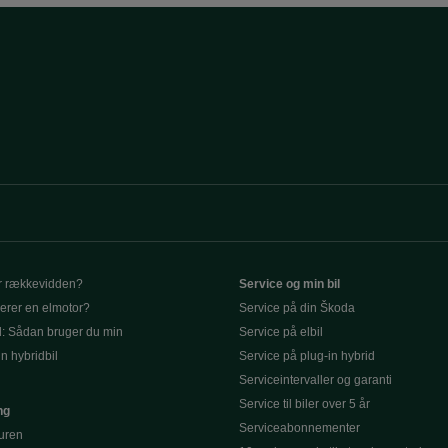
r rækkevidden?
Service og min bil
erer en elmotor?
Service på din Škoda
d: Sådan bruger du min
Service på elbil
in hybridbil
Service på plug-in hybrid
Serviceintervaller og garanti
Service til biler over 5 år
ng
Serviceabonnementer
turen