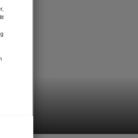
r,
it
ug
n