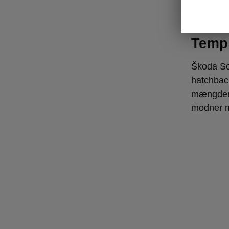
Škoda Sc
Tempo
Škoda Sc
hatchback
mængden.
modner m