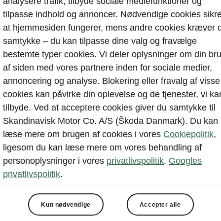
analysere trafik, tilbyde sociale mediefunktioner og
tilpasse indhold og annoncer. Nødvendige cookies sikre
at hjemmesiden fungerer, mens andre cookies kræver d
samtykke – du kan tilpasse dine valg og fravælge
bestemte typer cookies. Vi deler oplysninger om din br
af siden med vores partnere inden for sociale medier,
annoncering og analyse. Blokering eller fravalg af visse
cookies kan påvirke din oplevelse og de tjenester, vi ka
tilbyde. Ved at acceptere cookies giver du samtykke til
Skandinavisk Motor Co. A/S (Škoda Danmark). Du kan
læse mere om brugen af cookies i vores
Cookiepolitik
,
ligesom du kan læse mere om vores behandling af
personoplysninger i vores
privatlivspolitik
.
Googles
privatlivspolitik
.
Kun nødvendige
Accepter alle