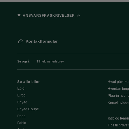
ANSVARSFRASKRIVELSER
Kontaktformular
Se også
Tilmeld nyhedsbrev
Se alle biler
Hvad påvirke
Epiq
Hvordan fung
Elroq
Plug-in hybri
Enyaq
Kørsel i plug-
Enyaq Coupé
Peaq
Køb og leasi
Fabia
Tips til prøve