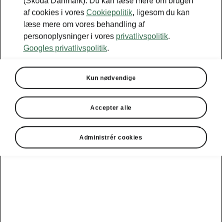
(Škoda Danmark). Du kan læse mere om brugen
af cookies i vores
Cookiepolitik
, ligesom du kan
læse mere om vores behandling af
personoplysninger i vores
privatlivspolitik
.
Googles privatlivspolitik
.
Kun nødvendige
Accepter alle
Škoda Karoq clever detaljer
Administrér cookies
Armlæn med to
drikkevareholdere
Det nedklappelige armlæn bagi giver ikke kun
øget komfort på køreturen, det omfatter også en
holder til to 0,5-liters flasker, så