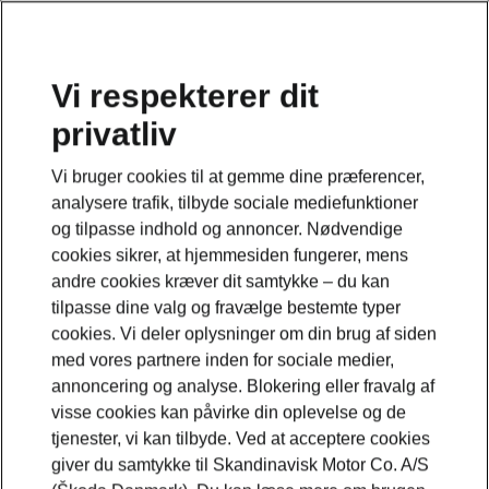
Vi respekterer dit
privatliv
Dette er en underside til en modelside. Klik på knappen,
for at komme tilbage til modelsiden.
Vi bruger cookies til at gemme dine præferencer,
analysere trafik, tilbyde sociale mediefunktioner
Gå tilbage til modelsiden
og tilpasse indhold og annoncer. Nødvendige
cookies sikrer, at hjemmesiden fungerer, mens
andre cookies kræver dit samtykke – du kan
tilpasse dine valg og fravælge bestemte typer
cookies. Vi deler oplysninger om din brug af siden
med vores partnere inden for sociale medier,
annoncering og analyse. Blokering eller fravalg af
visse cookies kan påvirke din oplevelse og de
tjenester, vi kan tilbyde. Ved at acceptere cookies
giver du samtykke til Skandinavisk Motor Co. A/S