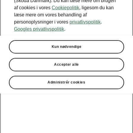
(Škoda Danmark). Du kan læse mere om brugen
af cookies i vores
Cookiepolitik
, ligesom du kan
læse mere om vores behandling af
personoplysninger i vores
privatlivspolitik
.
Googles privatlivspolitik
.
Kun nødvendige
Accepter alle
Administrér cookies
Škoda Enyaq – Clever-detaljer
Paraply i førerdøren
Škoda Enyaq har et opbevaringsrum i begge
fordøre inklusive en paraply i førerdøren, for det
tilfælde at
du skal ud i regnen
. En paraply til
det andet opbevaringsrum fås som tilbehør.