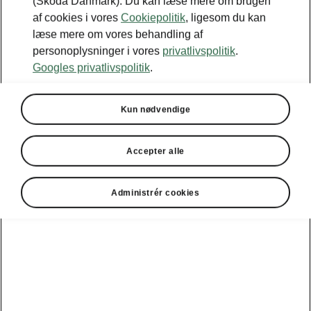
(Škoda Danmark). Du kan læse mere om brugen
af cookies i vores
Cookiepolitik
, ligesom du kan
læse mere om vores behandling af
personoplysninger i vores
privatlivspolitik
.
Googles privatlivspolitik
.
Kun nødvendige
Accepter alle
Administrér cookies
Škoda Elroq LED-lygter