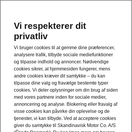
Vi respekterer dit
privatliv
This page is a supplementary page of the opening page.
Click the button to get back.
Vi bruger cookies til at gemme dine præferencer,
analysere trafik, tilbyde sociale mediefunktioner
Get back to the opening page.
og tilpasse indhold og annoncer. Nødvendige
cookies sikrer, at hjemmesiden fungerer, mens
andre cookies kræver dit samtykke – du kan
tilpasse dine valg og fravælge bestemte typer
cookies. Vi deler oplysninger om din brug af siden
med vores partnere inden for sociale medier,
annoncering og analyse. Blokering eller fravalg af
visse cookies kan påvirke din oplevelse og de
tjenester, vi kan tilbyde. Ved at acceptere cookies
MyŠkoda-app
giver du samtykke til Skandinavisk Motor Co. A/S
Fjernbetjent opladning