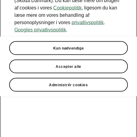
(Škoda Danmark). Du kan læse mere om brugen
af cookies i vores
Cookiepolitik
, ligesom du kan
læse mere om vores behandling af
• Se din aktuelle batteriopladningsstatus og
personoplysninger i vores
privatlivspolitik
.
din rækkevidde
Googles privatlivspolitik
.
Kun nødvendige
Accepter alle
Administrér cookies
• Se dine opladningsinformationer som fx
opladningseffekt, resterende tid. Du kan også
til enhver tid indstille din opladningsgrænse,
hvis der er behov for det