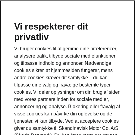
Vi respekterer dit
privatliv
Vi bruger cookies til at gemme dine præferencer,
analysere trafik, tilbyde sociale mediefunktioner
og tilpasse indhold og annoncer. Nødvendige
cookies sikrer, at hjemmesiden fungerer, mens
andre cookies kræver dit samtykke – du kan
tilpasse dine valg og fravælge bestemte typer
cookies. Vi deler oplysninger om din brug af siden
med vores partnere inden for sociale medier,
annoncering og analyse. Blokering eller fravalg af
Škoda Vision O
visse cookies kan påvirke din oplevelse og de
tjenester, vi kan tilbyde. Ved at acceptere cookies
2025-09-08T14:56:43.134+00:00
giver du samtykke til Skandinavisk Motor Co. A/S
Fremtidens stationcar fra Škoda