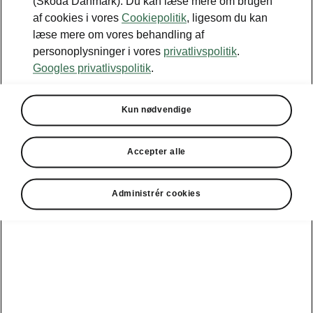
(Škoda Danmark). Du kan læse mere om brugen
af cookies i vores
Cookiepolitik
, ligesom du kan
læse mere om vores behandling af
personoplysninger i vores
privatlivspolitik
.
Googles privatlivspolitik
.
Dette indhold hostes af en tredjepart
(www.youtube.com). Ved at tilgå og afspille
Kun nødvendige
dette eksterne indhold, accepterer du, at
behandling af dine personoplysninger kan
Accepter alle
forekomme af den førnævnte tredjepart, og
du bekræfter samtidig, at du er bekendt med
og accepterer dennes vilkår og betingelser
Administrér cookies
(Servicevilkår:
https://www.youtube.com/t/terms) samt
relevante privatlivspolitik
(https://policies.google.com/privacy?
hl=da).
www.youtube.com
JEG ANERKENDER OG BEKRÆFTER