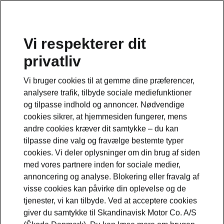
Vi respekterer dit
privatliv
Dette er en underside til en modelside. Klik på knappen
for at komme tilbage til modelsiden.
Vi bruger cookies til at gemme dine præferencer,
analysere trafik, tilbyde sociale mediefunktioner
Gå tilbage til modelsiden
og tilpasse indhold og annoncer. Nødvendige
cookies sikrer, at hjemmesiden fungerer, mens
andre cookies kræver dit samtykke – du kan
tilpasse dine valg og fravælge bestemte typer
cookies. Vi deler oplysninger om din brug af siden
med vores partnere inden for sociale medier,
annoncering og analyse. Blokering eller fravalg af
visse cookies kan påvirke din oplevelse og de
tjenester, vi kan tilbyde. Ved at acceptere cookies
giver du samtykke til Skandinavisk Motor Co. A/S