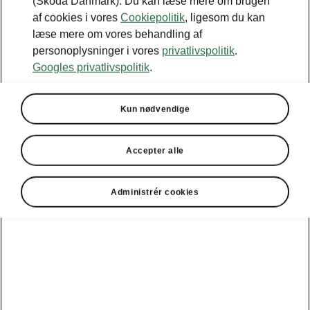
(Škoda Danmark). Du kan læse mere om brugen
af cookies i vores
Cookiepolitik
, ligesom du kan
læse mere om vores behandling af
personoplysninger i vores
privatlivspolitik
.
Googles privatlivspolitik
.
Kun nødvendige
Accepter alle
Administrér cookies
Škoda Octavia Combi – komfort
Samme komfort som i din
stue
Det AGR-certificerede, elektrisk indstillelige
fører- og passagersæde sørger for komforten