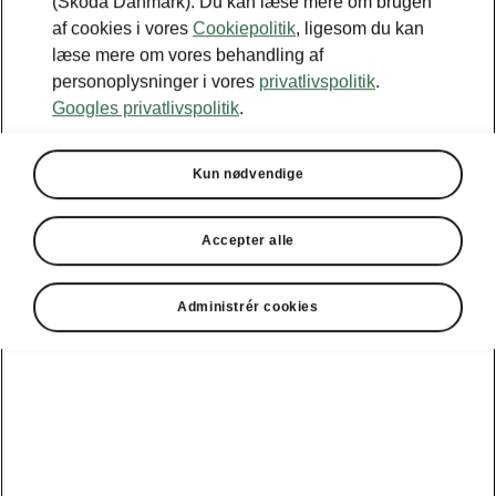
(Škoda Danmark). Du kan læse mere om brugen
af cookies i vores
Cookiepolitik
, ligesom du kan
læse mere om vores behandling af
personoplysninger i vores
privatlivspolitik
.
Googles privatlivspolitik
.
Kun nødvendige
Accepter alle
Škoda Peaq – Komfortudstyr
Administrér cookies
Elektrisk bagklap med virtuel
pedal
Det er nemt at læsse Peaq – selv når du har
hænderne fulde. Den elbetjente bagklap kan
også åbnes via Virtual Pedal med en
enkel