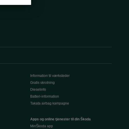
Information til værksteder
Gratis skrotning
Dieselinfo
Batteri-information
Takata airbag kampagne
Apps og online tjenester til din Škoda
MinŠkoda app