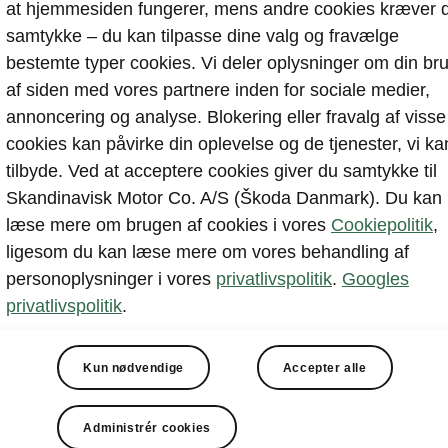
ch
at hjemmesiden fungerer, mens andre cookies kræver d
samtykke – du kan tilpasse dine valg og fravælge
bestemte typer cookies. Vi deler oplysninger om din br
af siden med vores partnere inden for sociale medier,
ingssensorer foran
annoncering og analyse. Blokering eller fravalg af visse
g Mode Select
cookies kan påvirke din oplevelse og de tjenester, vi ka
 Advanced
tilbyde. Ved at acceptere cookies giver du samtykke til
 nøgle
Skandinavisk Motor Co. A/S (Škoda Danmark). Du kan
Box med trådløs opladning
læse mere om brugen af cookies i vores
Cookiepolitik
,
ligesom du kan læse mere om vores behandling af
mera
personoplysninger i vores
privatlivspolitik
.
Googles
e-to-Load
privatlivspolitik
.
Kun nødvendige
Accepter alle
Administrér cookies