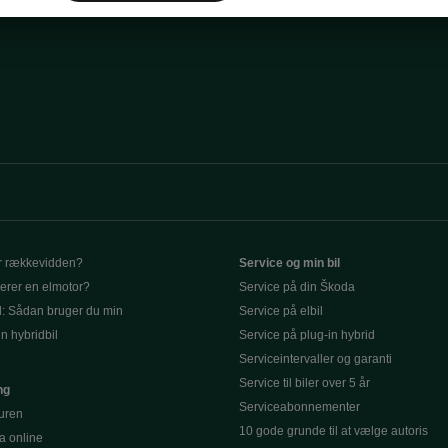
r rækkevidden?
Service og min bil
erer en elmotor?
Service på din Škoda
d: Sådan bruger du min
Service på elbil
in hybridbil
Service på plug-in hybrid
Serviceintervaller og garanti
Service til biler over 5 år
ng
Serviceabonnementer
turen
10 gode grunde til at vælge autoris
a online