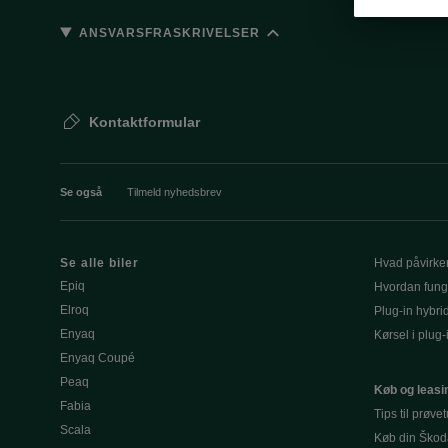
ANSVARSFRASKRIVELSER
Kontaktformular
Se også
Tilmeld nyhedsbrev
Se alle biler
Hvad påvirke
Epiq
Hvordan fung
Elroq
Plug-in hybri
Enyaq
Kørsel i plug-
Enyaq Coupé
Peaq
Køb og leasi
Fabia
Tips til prøve
Scala
Køb din Škod