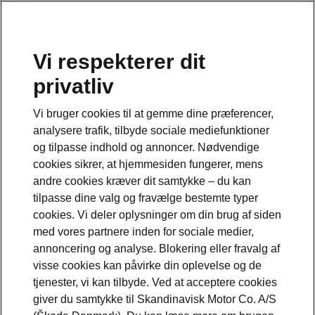
Vi respekterer dit
privatliv
Dette er en underside til modelsiden om Epiq
Vi bruger cookies til at gemme dine præferencer,
Se den fulde modelside her
analysere trafik, tilbyde sociale mediefunktioner
og tilpasse indhold og annoncer. Nødvendige
cookies sikrer, at hjemmesiden fungerer, mens
andre cookies kræver dit samtykke – du kan
tilpasse dine valg og fravælge bestemte typer
cookies. Vi deler oplysninger om din brug af siden
med vores partnere inden for sociale medier,
annoncering og analyse. Blokering eller fravalg af
visse cookies kan påvirke din oplevelse og de
Convenience
tjenester, vi kan tilbyde. Ved at acceptere cookies
giver du samtykke til Skandinavisk Motor Co. A/S
• Sædevarme i forsæder