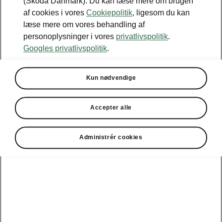
(Škoda Danmark). Du kan læse mere om brugen
• Ratvarme
af cookies i vores
Cookiepolitik
, ligesom du kan
• 2-zoners Climatronic klimaanlæg
læse mere om vores behandling af
• 7 højttalere
personoplysninger i vores
privatlivspolitik
.
• Bakspejl med automatisk afblænding
Googles privatlivspolitik
.
• Brillerum
• Tonede sideruder
Kun nødvendige
• Variabel bagagerumsbund
Accepter alle
Administrér cookies
ANSVARSFRASKRIVELSER
Kontaktformular