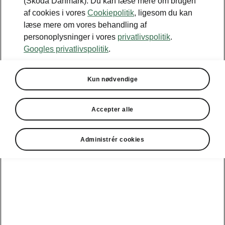
(Škoda Danmark). Du kan læse mere om brugen
af cookies i vores
Cookiepolitik
, ligesom du kan
læse mere om vores behandling af
personoplysninger i vores
privatlivspolitik
.
Googles privatlivspolitik
.
Kun nødvendige
Accepter alle
Škoda Epiq - Clever-detaljer
Administrér cookies
Fire hurtigtopladende USB-
C-porte
Godt nyt! Slut med at skændes om USB-porte.
Epiq har masser af dem. Fire
hurtigtopladende USB-C-porte
(op til 60 W)