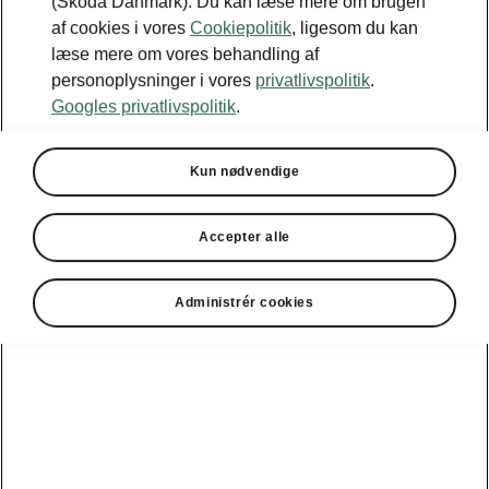
(Škoda Danmark). Du kan læse mere om brugen
af cookies i vores
Cookiepolitik
, ligesom du kan
læse mere om vores behandling af
Vælg model og batteristørrelse
personoplysninger i vores
privatlivspolitik
.
Googles privatlivspolitik
.
Peaq
Kun nødvendige
Peaq
Rækkevidde
Batteri
421 km
86 kWh
90x
Accepter alle
Administrér cookies
Oplad
10 - 80 %
Estimeret ladetid
HJEMME
OFFENTL